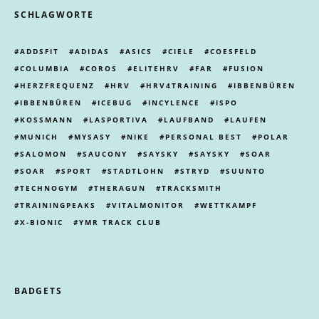
SCHLAGWORTE
ADDSFIT
ADIDAS
ASICS
CIELE
COESFELD
COLUMBIA
COROS
ELITEHRV
FAR
FUSION
HERZFREQUENZ
HRV
HRV4TRAINING
IBBENBÜREN
IBBENBÜREN
ICEBUG
INCYLENCE
ISPO
KOSSMANN
LASPORTIVA
LAUFBAND
LAUFEN
MUNICH
MYSASY
NIKE
PERSONAL BEST
POLAR
SALOMON
SAUCONY
SAYSKY
SAYSKY
SOAR
SOAR
SPORT
STADTLOHN
STRYD
SUUNTO
TECHNOGYM
THERAGUN
TRACKSMITH
TRAININGPEAKS
VITALMONITOR
WETTKAMPF
X-BIONIC
YMR TRACK CLUB
BADGETS