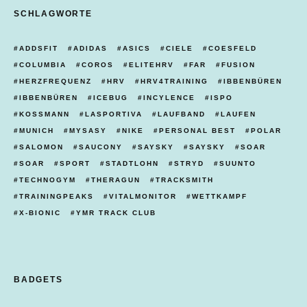
SCHLAGWORTE
ADDSFIT
ADIDAS
ASICS
CIELE
COESFELD
COLUMBIA
COROS
ELITEHRV
FAR
FUSION
HERZFREQUENZ
HRV
HRV4TRAINING
IBBENBÜREN
IBBENBÜREN
ICEBUG
INCYLENCE
ISPO
KOSSMANN
LASPORTIVA
LAUFBAND
LAUFEN
MUNICH
MYSASY
NIKE
PERSONAL BEST
POLAR
SALOMON
SAUCONY
SAYSKY
SAYSKY
SOAR
SOAR
SPORT
STADTLOHN
STRYD
SUUNTO
TECHNOGYM
THERAGUN
TRACKSMITH
TRAININGPEAKS
VITALMONITOR
WETTKAMPF
X-BIONIC
YMR TRACK CLUB
BADGETS