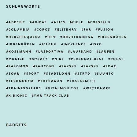
SCHLAGWORTE
ADDSFIT
ADIDAS
ASICS
CIELE
COESFELD
COLUMBIA
COROS
ELITEHRV
FAR
FUSION
HERZFREQUENZ
HRV
HRV4TRAINING
IBBENBÜREN
IBBENBÜREN
ICEBUG
INCYLENCE
ISPO
KOSSMANN
LASPORTIVA
LAUFBAND
LAUFEN
MUNICH
MYSASY
NIKE
PERSONAL BEST
POLAR
SALOMON
SAUCONY
SAYSKY
SAYSKY
SOAR
SOAR
SPORT
STADTLOHN
STRYD
SUUNTO
TECHNOGYM
THERAGUN
TRACKSMITH
TRAININGPEAKS
VITALMONITOR
WETTKAMPF
X-BIONIC
YMR TRACK CLUB
BADGETS