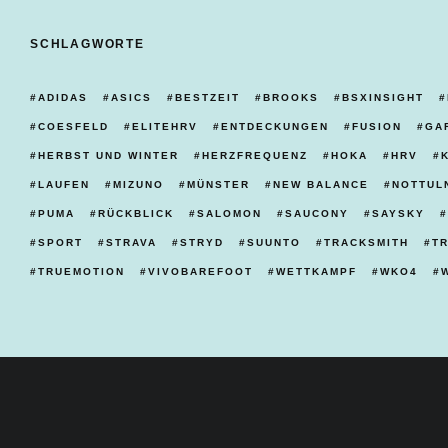
SCHLAGWORTE
ADIDAS
ASICS
BESTZEIT
BROOKS
BSXINSIGHT
COESFELD
ELITEHRV
ENTDECKUNGEN
FUSION
GA
HERBST UND WINTER
HERZFREQUENZ
HOKA
HRV
LAUFEN
MIZUNO
MÜNSTER
NEW BALANCE
NOTTUL
PUMA
RÜCKBLICK
SALOMON
SAUCONY
SAYSKY
SPORT
STRAVA
STRYD
SUUNTO
TRACKSMITH
T
TRUEMOTION
VIVOBAREFOOT
WETTKAMPF
WKO4