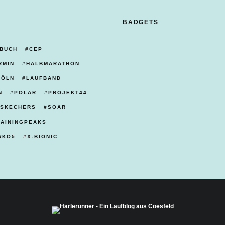
BADGETS
BUCH
CEP
RMIN
HALBMARATHON
KÖLN
LAUFBAND
N
POLAR
PROJEKT44
SKECHERS
SOAR
RAININGPEAKS
WKO5
X-BIONIC