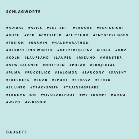
SCHLAGWORTE
ADIDAS
ASICS
BESTZEIT
BROOKS
BSXINSIGHT
BUCH
CEP
COESFELD
ELITEHRV
ENTDECKUNGEN
FUSION
GARMIN
HALBMARATHON
HERBST UND WINTER
HERZFREQUENZ
HOKA
HRV
KÖLN
LAUFBAND
LAUFEN
MIZUNO
MÜNSTER
NEW BALANCE
NOTTULN
POLAR
PROJEKT44
PUMA
RÜCKBLICK
SALOMON
SAUCONY
SAYSKY
SKECHERS
SOAR
SPORT
STRAVA
STRYD
SUUNTO
TRACKSMITH
TRAININGPEAKS
TRUEMOTION
VIVOBAREFOOT
WETTKAMPF
WKO4
WKO5
X-BIONIC
BADGETS