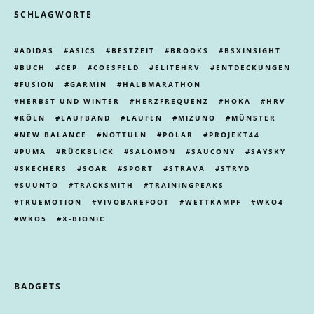
SCHLAGWORTE
ADIDAS
ASICS
BESTZEIT
BROOKS
BSXINSIGHT
BUCH
CEP
COESFELD
ELITEHRV
ENTDECKUNGEN
FUSION
GARMIN
HALBMARATHON
HERBST UND WINTER
HERZFREQUENZ
HOKA
HRV
KÖLN
LAUFBAND
LAUFEN
MIZUNO
MÜNSTER
NEW BALANCE
NOTTULN
POLAR
PROJEKT44
PUMA
RÜCKBLICK
SALOMON
SAUCONY
SAYSKY
SKECHERS
SOAR
SPORT
STRAVA
STRYD
SUUNTO
TRACKSMITH
TRAININGPEAKS
TRUEMOTION
VIVOBAREFOOT
WETTKAMPF
WKO4
WKO5
X-BIONIC
BADGETS