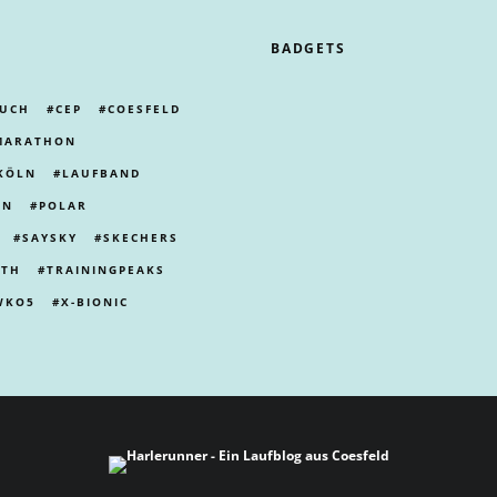
BADGETS
UCH
CEP
COESFELD
MARATHON
KÖLN
LAUFBAND
LN
POLAR
SAYSKY
SKECHERS
ITH
TRAININGPEAKS
WKO5
X-BIONIC