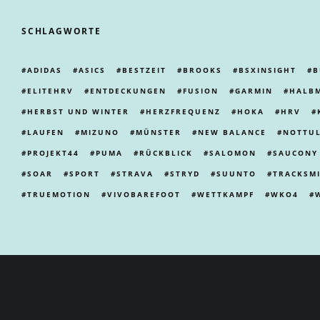
SCHLAGWORTE
ADIDAS
ASICS
BESTZEIT
BROOKS
BSXINSIGHT
B
ELITEHRV
ENTDECKUNGEN
FUSION
GARMIN
HALB
HERBST UND WINTER
HERZFREQUENZ
HOKA
HRV
LAUFEN
MIZUNO
MÜNSTER
NEW BALANCE
NOTTU
PROJEKT44
PUMA
RÜCKBLICK
SALOMON
SAUCONY
SOAR
SPORT
STRAVA
STRYD
SUUNTO
TRACKSM
TRUEMOTION
VIVOBAREFOOT
WETTKAMPF
WKO4