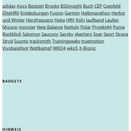
adidas
Asics
Bestzeit
Brooks
BSXinsight
Buch
CEP
Coesfeld
EliteHRV
Entdeckungen
Fusion
Garmin
Halbmarathon
Herbst
und Winter
Herzfrequenz
Hoka
HRV
Köln
laufband
Laufen
Mizuno
münster
New Balance
Nottuln
Polar
Projekt44
Puma
Rückblick
Salomon
Saucony
Saysky
skechers
Soar
Sport
Strava
Stryd
Suunto
tracksmith
Trainingpeaks
truemotion
Vivobarefoot
Wettkampf
WKO4
wko5
X-Bionic
BADGETS
HINWEIS