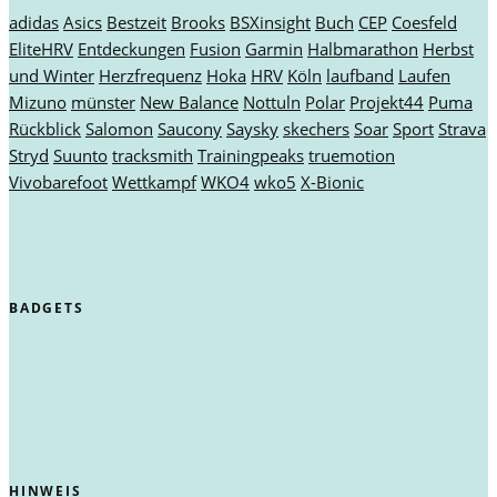
adidas
Asics
Bestzeit
Brooks
BSXinsight
Buch
CEP
Coesfeld
EliteHRV
Entdeckungen
Fusion
Garmin
Halbmarathon
Herbst
und Winter
Herzfrequenz
Hoka
HRV
Köln
laufband
Laufen
Mizuno
münster
New Balance
Nottuln
Polar
Projekt44
Puma
Rückblick
Salomon
Saucony
Saysky
skechers
Soar
Sport
Strava
Stryd
Suunto
tracksmith
Trainingpeaks
truemotion
Vivobarefoot
Wettkampf
WKO4
wko5
X-Bionic
BADGETS
HINWEIS