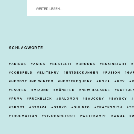
WEITER LESEN...
SCHLAGWORTE
ADIDAS
ASICS
BESTZEIT
BROOKS
BSXINSIGHT
COESFELD
ELITEHRV
ENTDECKUNGEN
FUSION
GA
HERBST UND WINTER
HERZFREQUENZ
HOKA
HRV
LAUFEN
MIZUNO
MÜNSTER
NEW BALANCE
NOTTUL
PUMA
RÜCKBLICK
SALOMON
SAUCONY
SAYSKY
SPORT
STRAVA
STRYD
SUUNTO
TRACKSMITH
T
TRUEMOTION
VIVOBAREFOOT
WETTKAMPF
WKO4