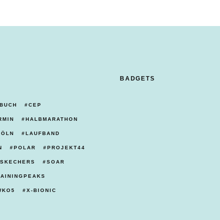
BADGETS
BUCH
CEP
RMIN
HALBMARATHON
KÖLN
LAUFBAND
N
POLAR
PROJEKT44
SKECHERS
SOAR
RAININGPEAKS
WKO5
X-BIONIC