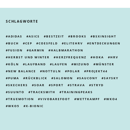
SCHLAGWORTE
ADIDAS
ASICS
BESTZEIT
BROOKS
BSXINSIGHT
BUCH
CEP
COESFELD
ELITEHRV
ENTDECKUNGEN
FUSION
GARMIN
HALBMARATHON
HERBST UND WINTER
HERZFREQUENZ
HOKA
HRV
KÖLN
LAUFBAND
LAUFEN
MIZUNO
MÜNSTER
NEW BALANCE
NOTTULN
POLAR
PROJEKT44
PUMA
RÜCKBLICK
SALOMON
SAUCONY
SAYSKY
SKECHERS
SOAR
SPORT
STRAVA
STRYD
SUUNTO
TRACKSMITH
TRAININGPEAKS
TRUEMOTION
VIVOBAREFOOT
WETTKAMPF
WKO4
WKO5
X-BIONIC