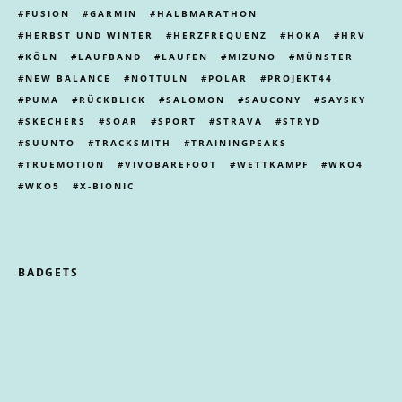
FUSION
GARMIN
HALBMARATHON
HERBST UND WINTER
HERZFREQUENZ
HOKA
HRV
KÖLN
LAUFBAND
LAUFEN
MIZUNO
MÜNSTER
NEW BALANCE
NOTTULN
POLAR
PROJEKT44
PUMA
RÜCKBLICK
SALOMON
SAUCONY
SAYSKY
SKECHERS
SOAR
SPORT
STRAVA
STRYD
SUUNTO
TRACKSMITH
TRAININGPEAKS
TRUEMOTION
VIVOBAREFOOT
WETTKAMPF
WKO4
WKO5
X-BIONIC
BADGETS