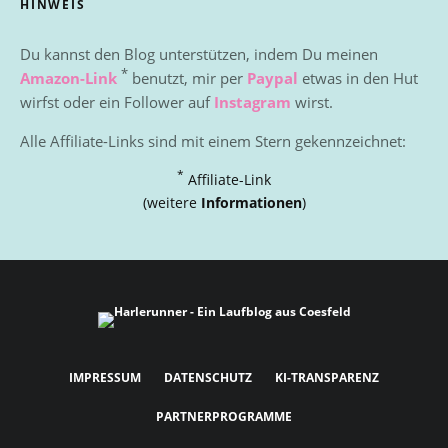
HINWEIS
Du kannst den Blog unterstützen, indem Du meinen
*
Amazon-Link
benutzt, mir per
Paypal
etwas in den Hut
wirfst oder ein Follower auf
Instagram
wirst.
Alle Affiliate-Links sind mit einem Stern gekennzeichnet:
*
Affiliate-Link
(weitere
Informationen
)
IMPRESSUM
DATENSCHUTZ
KI-TRANSPARENZ
PARTNERPROGRAMME