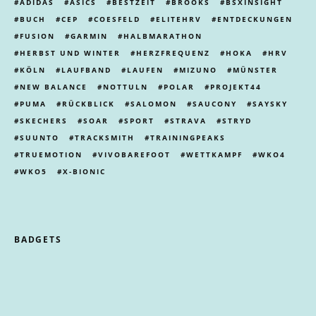
ADIDAS
ASICS
BESTZEIT
BROOKS
BSXINSIGHT
BUCH
CEP
COESFELD
ELITEHRV
ENTDECKUNGEN
FUSION
GARMIN
HALBMARATHON
HERBST UND WINTER
HERZFREQUENZ
HOKA
HRV
KÖLN
LAUFBAND
LAUFEN
MIZUNO
MÜNSTER
NEW BALANCE
NOTTULN
POLAR
PROJEKT44
PUMA
RÜCKBLICK
SALOMON
SAUCONY
SAYSKY
SKECHERS
SOAR
SPORT
STRAVA
STRYD
SUUNTO
TRACKSMITH
TRAININGPEAKS
TRUEMOTION
VIVOBAREFOOT
WETTKAMPF
WKO4
WKO5
X-BIONIC
BADGETS