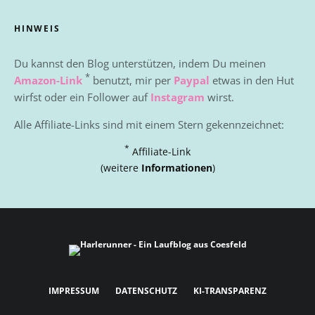
HINWEIS
Du kannst den Blog unterstützen, indem Du meinen
*
Amazon-Link
benutzt, mir per
Paypal
etwas in den Hut
wirfst oder ein Follower auf
Instagram
wirst.
Alle Affiliate-Links sind mit einem Stern gekennzeichnet:
*
Affiliate-Link
(weitere
Informationen
)
IMPRESSUM
DATENSCHUTZ
KI-TRANSPARENZ