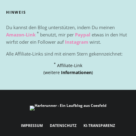
HINWEIS
Du kannst den Blog unterstützen, indem Du meinen
*
Amazon-Link
benutzt, mir per
Paypal
etwas in den Hut
wirfst oder ein Follower auf
Instagram
wirst.
Alle Affiliate-Links sind mit einem Stern gekennzeichnet:
*
Affiliate-Link
(weitere
Informationen
)
IMPRESSUM
DATENSCHUTZ
KI-TRANSPARENZ