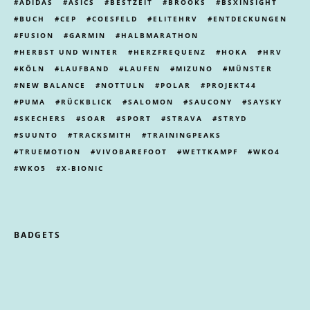
ADIDAS
ASICS
BESTZEIT
BROOKS
BSXINSIGHT
BUCH
CEP
COESFELD
ELITEHRV
ENTDECKUNGEN
FUSION
GARMIN
HALBMARATHON
HERBST UND WINTER
HERZFREQUENZ
HOKA
HRV
KÖLN
LAUFBAND
LAUFEN
MIZUNO
MÜNSTER
NEW BALANCE
NOTTULN
POLAR
PROJEKT44
PUMA
RÜCKBLICK
SALOMON
SAUCONY
SAYSKY
SKECHERS
SOAR
SPORT
STRAVA
STRYD
SUUNTO
TRACKSMITH
TRAININGPEAKS
TRUEMOTION
VIVOBAREFOOT
WETTKAMPF
WKO4
WKO5
X-BIONIC
BADGETS