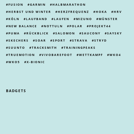
FUSION
GARMIN
HALBMARATHON
HERBST UND WINTER
HERZFREQUENZ
HOKA
HRV
KÖLN
LAUFBAND
LAUFEN
MIZUNO
MÜNSTER
NEW BALANCE
NOTTULN
POLAR
PROJEKT44
PUMA
RÜCKBLICK
SALOMON
SAUCONY
SAYSKY
SKECHERS
SOAR
SPORT
STRAVA
STRYD
SUUNTO
TRACKSMITH
TRAININGPEAKS
TRUEMOTION
VIVOBAREFOOT
WETTKAMPF
WKO4
WKO5
X-BIONIC
BADGETS