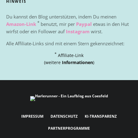
HINWEIS
Du kannst den Blog unterstützen, indem Du meinen
*
Amazon-Link
benutzt, mir per
Paypal
etwas in den Hut
wirfst oder ein Follower auf
Instagram
wirst.
Alle Affiliate-Links sind mit einem Stern gekennzeichnet:
*
Affiliate-Link
(weitere
Informationen
)
IMPRESSUM
DATENSCHUTZ
KI-TRANSPARENZ
PARTNERPROGRAMME