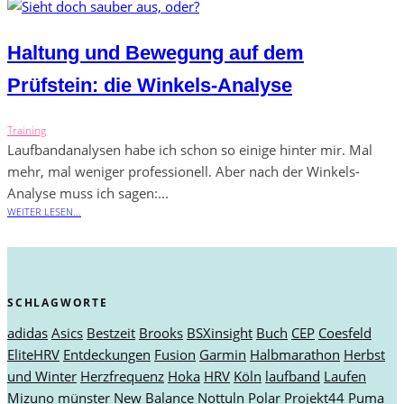
Haltung und Bewegung auf dem
Prüfstein: die Winkels-Analyse
Training
Laufbandanalysen habe ich schon so einige hinter mir. Mal
mehr, mal weniger professionell. Aber nach der Winkels-
Analyse muss ich sagen:...
WEITER LESEN...
SCHLAGWORTE
adidas
Asics
Bestzeit
Brooks
BSXinsight
Buch
CEP
Coesfeld
EliteHRV
Entdeckungen
Fusion
Garmin
Halbmarathon
Herbst
und Winter
Herzfrequenz
Hoka
HRV
Köln
laufband
Laufen
Mizuno
münster
New Balance
Nottuln
Polar
Projekt44
Puma