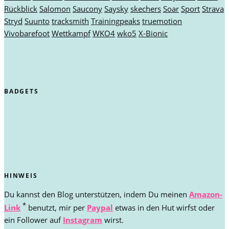
Rückblick
Salomon
Saucony
Saysky
skechers
Soar
Sport
Strava
Stryd
Suunto
tracksmith
Trainingpeaks
truemotion
Vivobarefoot
Wettkampf
WKO4
wko5
X-Bionic
BADGETS
HINWEIS
Du kannst den Blog unterstützen, indem Du meinen
Amazon-
*
Link
benutzt, mir per
Paypal
etwas in den Hut wirfst oder
ein Follower auf
Instagram
wirst.