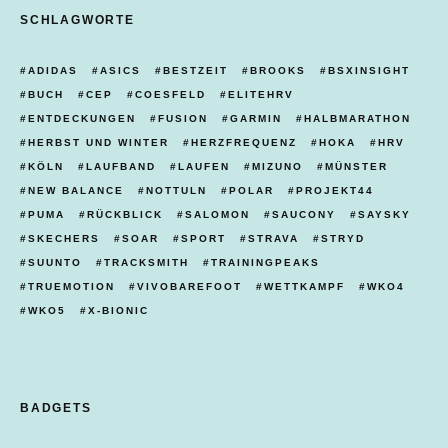
SCHLAGWORTE
ADIDAS
ASICS
BESTZEIT
BROOKS
BSXINSIGHT
BUCH
CEP
COESFELD
ELITEHRV
ENTDECKUNGEN
FUSION
GARMIN
HALBMARATHON
HERBST UND WINTER
HERZFREQUENZ
HOKA
HRV
KÖLN
LAUFBAND
LAUFEN
MIZUNO
MÜNSTER
NEW BALANCE
NOTTULN
POLAR
PROJEKT44
PUMA
RÜCKBLICK
SALOMON
SAUCONY
SAYSKY
SKECHERS
SOAR
SPORT
STRAVA
STRYD
SUUNTO
TRACKSMITH
TRAININGPEAKS
TRUEMOTION
VIVOBAREFOOT
WETTKAMPF
WKO4
WKO5
X-BIONIC
BADGETS