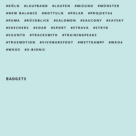
KÖLN
LAUFBAND
LAUFEN
MIZUNO
MÜNSTER
NEW BALANCE
NOTTULN
POLAR
PROJEKT44
PUMA
RÜCKBLICK
SALOMON
SAUCONY
SAYSKY
SKECHERS
SOAR
SPORT
STRAVA
STRYD
SUUNTO
TRACKSMITH
TRAININGPEAKS
TRUEMOTION
VIVOBAREFOOT
WETTKAMPF
WKO4
WKO5
X-BIONIC
BADGETS