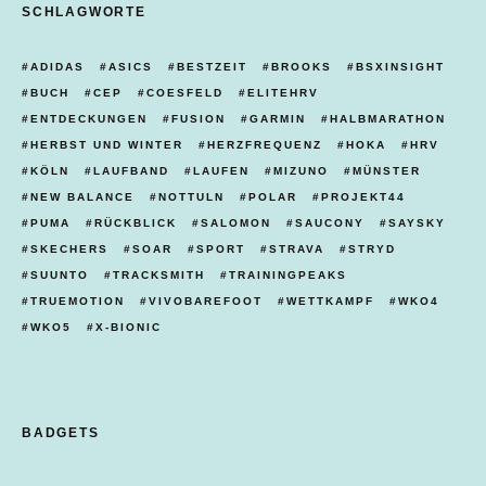
SCHLAGWORTE
ADIDAS
ASICS
BESTZEIT
BROOKS
BSXINSIGHT
BUCH
CEP
COESFELD
ELITEHRV
ENTDECKUNGEN
FUSION
GARMIN
HALBMARATHON
HERBST UND WINTER
HERZFREQUENZ
HOKA
HRV
KÖLN
LAUFBAND
LAUFEN
MIZUNO
MÜNSTER
NEW BALANCE
NOTTULN
POLAR
PROJEKT44
PUMA
RÜCKBLICK
SALOMON
SAUCONY
SAYSKY
SKECHERS
SOAR
SPORT
STRAVA
STRYD
SUUNTO
TRACKSMITH
TRAININGPEAKS
TRUEMOTION
VIVOBAREFOOT
WETTKAMPF
WKO4
WKO5
X-BIONIC
BADGETS