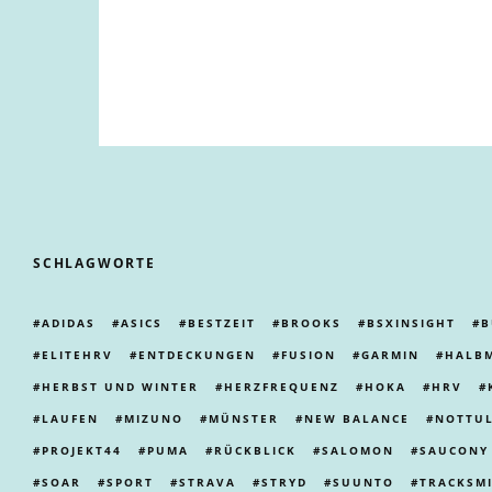
SCHLAGWORTE
ADIDAS
ASICS
BESTZEIT
BROOKS
BSXINSIGHT
B
ELITEHRV
ENTDECKUNGEN
FUSION
GARMIN
HALB
HERBST UND WINTER
HERZFREQUENZ
HOKA
HRV
LAUFEN
MIZUNO
MÜNSTER
NEW BALANCE
NOTTU
PROJEKT44
PUMA
RÜCKBLICK
SALOMON
SAUCONY
SOAR
SPORT
STRAVA
STRYD
SUUNTO
TRACKSM