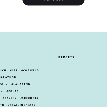
BADGETS
UCH
CEP
COESFELD
MARATHON
KÖLN
LAUFBAND
LN
POLAR
SAYSKY
SKECHERS
ITH
TRAININGPEAKS