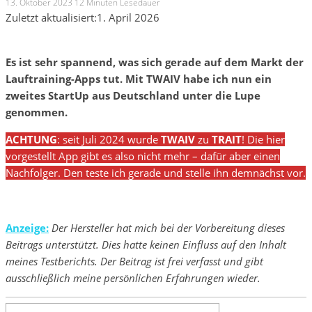
13. Oktober 2023
12 Minuten Lesedauer
Zuletzt aktualisiert:
1. April 2026
Es ist sehr spannend, was sich gerade auf dem Markt der
Lauftraining-Apps tut. Mit TWAIV habe ich nun ein
zweites StartUp aus Deutschland unter die Lupe
genommen.
ACHTUNG
: seit Juli 2024 wurde
TWAIV
zu
TRAIT
! Die hier
vorgestellt App gibt es also nicht mehr – dafür aber einen
Nachfolger. Den teste ich gerade und stelle ihn demnächst vor.
Anzeige:
Der Hersteller hat mich bei der Vorbereitung dieses
Beitrags unterstützt. Dies hatte keinen Einfluss auf den Inhalt
meines Testberichts. Der Beitrag ist frei verfasst und gibt
ausschließlich meine persönlichen Erfahrungen wieder.