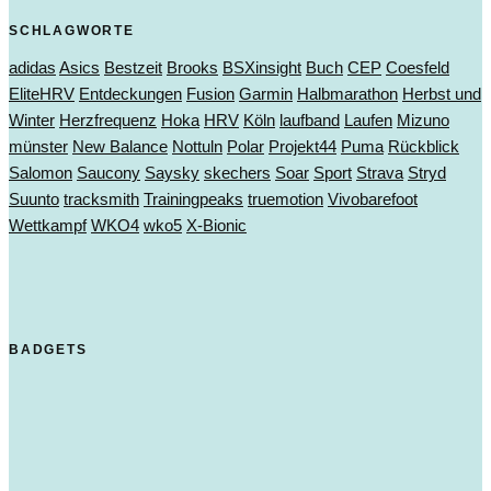
SCHLAGWORTE
adidas
Asics
Bestzeit
Brooks
BSXinsight
Buch
CEP
Coesfeld
EliteHRV
Entdeckungen
Fusion
Garmin
Halbmarathon
Herbst und
Winter
Herzfrequenz
Hoka
HRV
Köln
laufband
Laufen
Mizuno
münster
New Balance
Nottuln
Polar
Projekt44
Puma
Rückblick
Salomon
Saucony
Saysky
skechers
Soar
Sport
Strava
Stryd
Suunto
tracksmith
Trainingpeaks
truemotion
Vivobarefoot
Wettkampf
WKO4
wko5
X-Bionic
BADGETS