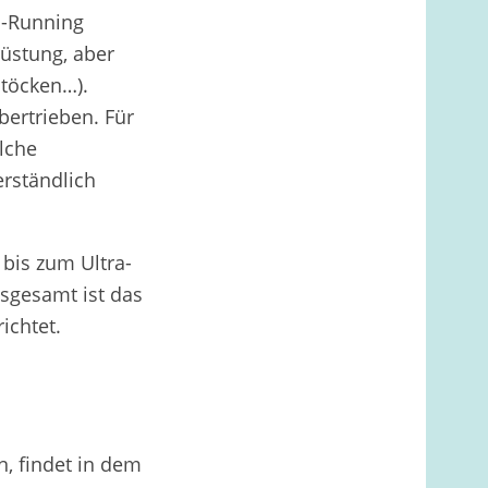
l-Running
rüstung, aber
Stöcken…).
bertrieben. Für
lche
erständlich
bis zum Ultra-
nsgesamt ist das
ichtet.
n, findet in dem