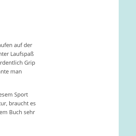
aufen auf der
chter Laufspaß
rdentlich Grip
önnte man
iesem Sport
tur, braucht es
inem Buch sehr