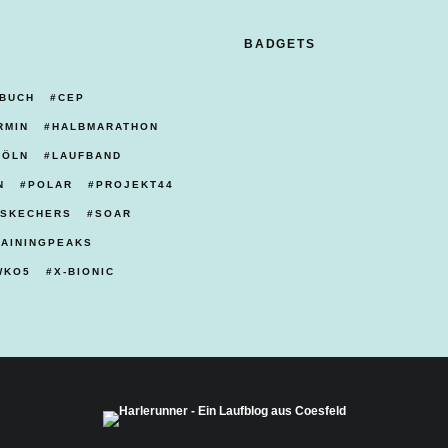
BADGETS
BUCH
CEP
RMIN
HALBMARATHON
KÖLN
LAUFBAND
N
POLAR
PROJEKT44
SKECHERS
SOAR
RAININGPEAKS
WKO5
X-BIONIC