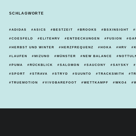
SCHLAGWORTE
ADIDAS
ASICS
BESTZEIT
BROOKS
BSXINSIGHT
COESFELD
ELITEHRV
ENTDECKUNGEN
FUSION
GA
HERBST UND WINTER
HERZFREQUENZ
HOKA
HRV
LAUFEN
MIZUNO
MÜNSTER
NEW BALANCE
NOTTUL
PUMA
RÜCKBLICK
SALOMON
SAUCONY
SAYSKY
SPORT
STRAVA
STRYD
SUUNTO
TRACKSMITH
T
TRUEMOTION
VIVOBAREFOOT
WETTKAMPF
WKO4