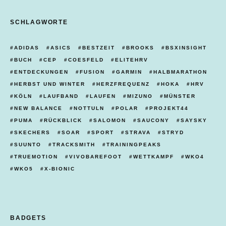
SCHLAGWORTE
ADIDAS
ASICS
BESTZEIT
BROOKS
BSXINSIGHT
BUCH
CEP
COESFELD
ELITEHRV
ENTDECKUNGEN
FUSION
GARMIN
HALBMARATHON
HERBST UND WINTER
HERZFREQUENZ
HOKA
HRV
KÖLN
LAUFBAND
LAUFEN
MIZUNO
MÜNSTER
NEW BALANCE
NOTTULN
POLAR
PROJEKT44
PUMA
RÜCKBLICK
SALOMON
SAUCONY
SAYSKY
SKECHERS
SOAR
SPORT
STRAVA
STRYD
SUUNTO
TRACKSMITH
TRAININGPEAKS
TRUEMOTION
VIVOBAREFOOT
WETTKAMPF
WKO4
WKO5
X-BIONIC
BADGETS