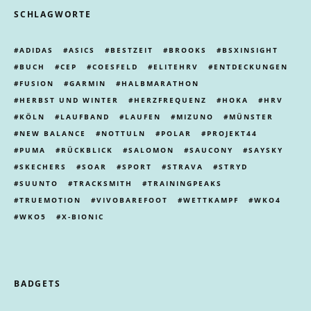
SCHLAGWORTE
ADIDAS
ASICS
BESTZEIT
BROOKS
BSXINSIGHT
BUCH
CEP
COESFELD
ELITEHRV
ENTDECKUNGEN
FUSION
GARMIN
HALBMARATHON
HERBST UND WINTER
HERZFREQUENZ
HOKA
HRV
KÖLN
LAUFBAND
LAUFEN
MIZUNO
MÜNSTER
NEW BALANCE
NOTTULN
POLAR
PROJEKT44
PUMA
RÜCKBLICK
SALOMON
SAUCONY
SAYSKY
SKECHERS
SOAR
SPORT
STRAVA
STRYD
SUUNTO
TRACKSMITH
TRAININGPEAKS
TRUEMOTION
VIVOBAREFOOT
WETTKAMPF
WKO4
WKO5
X-BIONIC
BADGETS