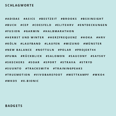
SCHLAGWORTE
ADIDAS
ASICS
BESTZEIT
BROOKS
BSXINSIGHT
BUCH
CEP
COESFELD
ELITEHRV
ENTDECKUNGEN
FUSION
GARMIN
HALBMARATHON
HERBST UND WINTER
HERZFREQUENZ
HOKA
HRV
KÖLN
LAUFBAND
LAUFEN
MIZUNO
MÜNSTER
NEW BALANCE
NOTTULN
POLAR
PROJEKT44
PUMA
RÜCKBLICK
SALOMON
SAUCONY
SAYSKY
SKECHERS
SOAR
SPORT
STRAVA
STRYD
SUUNTO
TRACKSMITH
TRAININGPEAKS
TRUEMOTION
VIVOBAREFOOT
WETTKAMPF
WKO4
WKO5
X-BIONIC
BADGETS