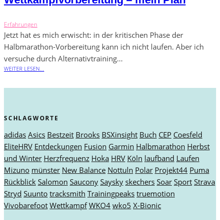
Erfahrungen
Jetzt hat es mich erwischt: in der kritischen Phase der
Halbmarathon-Vorbereitung kann ich nicht laufen. Aber ich
versuche durch Alternativtraining...
WEITER LESEN...
SCHLAGWORTE
adidas
Asics
Bestzeit
Brooks
BSXinsight
Buch
CEP
Coesfeld
EliteHRV
Entdeckungen
Fusion
Garmin
Halbmarathon
Herbst
und Winter
Herzfrequenz
Hoka
HRV
Köln
laufband
Laufen
Mizuno
münster
New Balance
Nottuln
Polar
Projekt44
Puma
Rückblick
Salomon
Saucony
Saysky
skechers
Soar
Sport
Strava
Stryd
Suunto
tracksmith
Trainingpeaks
truemotion
Vivobarefoot
Wettkampf
WKO4
wko5
X-Bionic