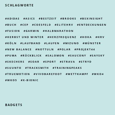
SCHLAGWORTE
ADIDAS
ASICS
BESTZEIT
BROOKS
BSXINSIGHT
BUCH
CEP
COESFELD
ELITEHRV
ENTDECKUNGEN
FUSION
GARMIN
HALBMARATHON
HERBST UND WINTER
HERZFREQUENZ
HOKA
HRV
KÖLN
LAUFBAND
LAUFEN
MIZUNO
MÜNSTER
NEW BALANCE
NOTTULN
POLAR
PROJEKT44
PUMA
RÜCKBLICK
SALOMON
SAUCONY
SAYSKY
SKECHERS
SOAR
SPORT
STRAVA
STRYD
SUUNTO
TRACKSMITH
TRAININGPEAKS
TRUEMOTION
VIVOBAREFOOT
WETTKAMPF
WKO4
WKO5
X-BIONIC
BADGETS