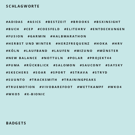
SCHLAGWORTE
ADIDAS
ASICS
BESTZEIT
BROOKS
BSXINSIGHT
BUCH
CEP
COESFELD
ELITEHRV
ENTDECKUNGEN
FUSION
GARMIN
HALBMARATHON
HERBST UND WINTER
HERZFREQUENZ
HOKA
HRV
KÖLN
LAUFBAND
LAUFEN
MIZUNO
MÜNSTER
NEW BALANCE
NOTTULN
POLAR
PROJEKT44
PUMA
RÜCKBLICK
SALOMON
SAUCONY
SAYSKY
SKECHERS
SOAR
SPORT
STRAVA
STRYD
SUUNTO
TRACKSMITH
TRAININGPEAKS
TRUEMOTION
VIVOBAREFOOT
WETTKAMPF
WKO4
WKO5
X-BIONIC
BADGETS