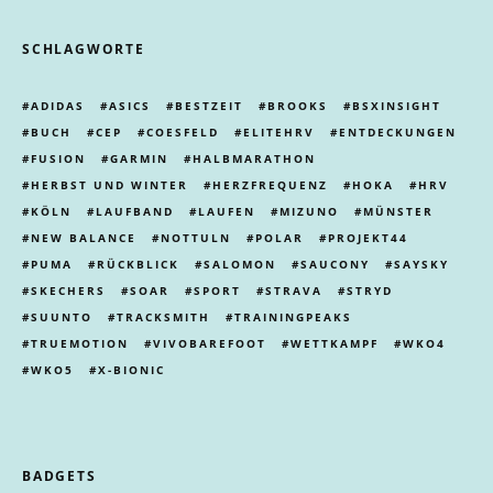
SCHLAGWORTE
ADIDAS
ASICS
BESTZEIT
BROOKS
BSXINSIGHT
BUCH
CEP
COESFELD
ELITEHRV
ENTDECKUNGEN
FUSION
GARMIN
HALBMARATHON
HERBST UND WINTER
HERZFREQUENZ
HOKA
HRV
KÖLN
LAUFBAND
LAUFEN
MIZUNO
MÜNSTER
NEW BALANCE
NOTTULN
POLAR
PROJEKT44
PUMA
RÜCKBLICK
SALOMON
SAUCONY
SAYSKY
SKECHERS
SOAR
SPORT
STRAVA
STRYD
SUUNTO
TRACKSMITH
TRAININGPEAKS
TRUEMOTION
VIVOBAREFOOT
WETTKAMPF
WKO4
WKO5
X-BIONIC
BADGETS