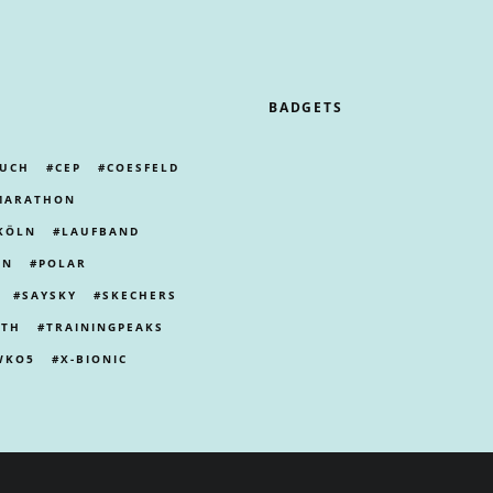
BADGETS
UCH
CEP
COESFELD
MARATHON
KÖLN
LAUFBAND
LN
POLAR
SAYSKY
SKECHERS
ITH
TRAININGPEAKS
WKO5
X-BIONIC