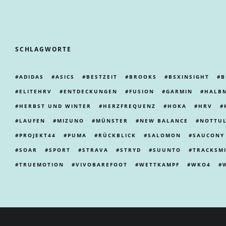
SCHLAGWORTE
ADIDAS
ASICS
BESTZEIT
BROOKS
BSXINSIGHT
B
ELITEHRV
ENTDECKUNGEN
FUSION
GARMIN
HALB
HERBST UND WINTER
HERZFREQUENZ
HOKA
HRV
LAUFEN
MIZUNO
MÜNSTER
NEW BALANCE
NOTTU
PROJEKT44
PUMA
RÜCKBLICK
SALOMON
SAUCONY
SOAR
SPORT
STRAVA
STRYD
SUUNTO
TRACKSM
TRUEMOTION
VIVOBAREFOOT
WETTKAMPF
WKO4