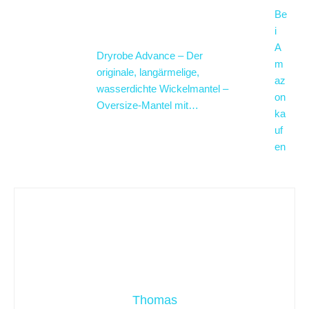
Be
i
A
Dryrobe Advance – Der
m
originale, langärmelige,
az
wasserdichte Wickelmantel –
on
Oversize-Mantel mit…
ka
uf
en
Thomas