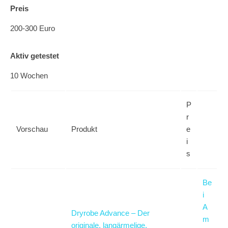
Preis
200-300 Euro
Aktiv getestet
10 Wochen
P
r
Vorschau
Produkt
e
i
s
Be
i
A
Dryrobe Advance – Der
m
originale, langärmelige,