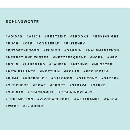
SCHLAGWORTE
ADIDAS
ASICS
BESTZEIT
BROOKS
BSXINSIGHT
BUCH
CEP
COESFELD
ELITEHRV
ENTDECKUNGEN
FUSION
GARMIN
HALBMARATHON
HERBST UND WINTER
HERZFREQUENZ
HOKA
HRV
KÖLN
LAUFBAND
LAUFEN
MIZUNO
MÜNSTER
NEW BALANCE
NOTTULN
POLAR
PROJEKT44
PUMA
RÜCKBLICK
SALOMON
SAUCONY
SAYSKY
SKECHERS
SOAR
SPORT
STRAVA
STRYD
SUUNTO
TRACKSMITH
TRAININGPEAKS
TRUEMOTION
VIVOBAREFOOT
WETTKAMPF
WKO4
WKO5
X-BIONIC