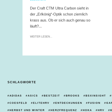
Der Craft CTM Ultra Carbon sieht in
der „Erlkönig“-Optik schon ziemlich
krass aus. Ob er sich auch genau so
läuft?...
WEITER LESEN...
SCHLAGWORTE
ADIDAS
ASICS
BESTZEIT
BROOKS
BSXINSIGHT
COESFELD
ELITEHRV
ENTDECKUNGEN
FUSION
GA
HERBST UND WINTER
HERZFREQUENZ
HOKA
HRV