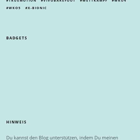
TRUEMOTION
VIVOBAREFOOT
WETTKAMPF
WKO4
WKO5
X-BIONIC
BADGETS
HINWEIS
Du kannst den Blog unterstützen, indem Du meinen