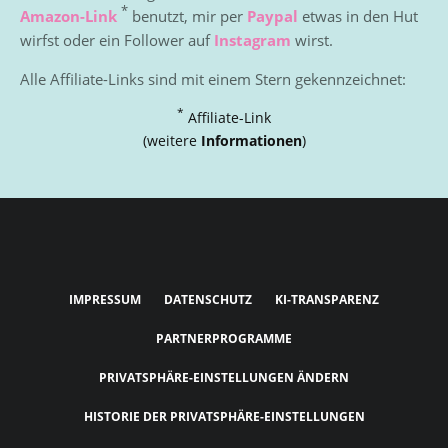
*
Amazon-Link
benutzt, mir per
Paypal
etwas in den Hut
wirfst oder ein Follower auf
Instagram
wirst.
Alle Affiliate-Links sind mit einem Stern gekennzeichnet:
*
Affiliate-Link
(weitere
Informationen
)
IMPRESSUM
DATENSCHUTZ
KI-TRANSPARENZ
PARTNERPROGRAMME
PRIVATSPHÄRE-EINSTELLUNGEN ÄNDERN
HISTORIE DER PRIVATSPHÄRE-EINSTELLUNGEN