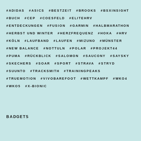
ADIDAS
ASICS
BESTZEIT
BROOKS
BSXINSIGHT
BUCH
CEP
COESFELD
ELITEHRV
ENTDECKUNGEN
FUSION
GARMIN
HALBMARATHON
HERBST UND WINTER
HERZFREQUENZ
HOKA
HRV
KÖLN
LAUFBAND
LAUFEN
MIZUNO
MÜNSTER
NEW BALANCE
NOTTULN
POLAR
PROJEKT44
PUMA
RÜCKBLICK
SALOMON
SAUCONY
SAYSKY
SKECHERS
SOAR
SPORT
STRAVA
STRYD
SUUNTO
TRACKSMITH
TRAININGPEAKS
TRUEMOTION
VIVOBAREFOOT
WETTKAMPF
WKO4
WKO5
X-BIONIC
BADGETS