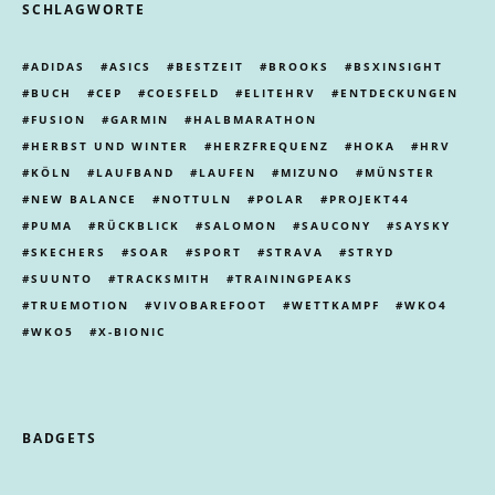
SCHLAGWORTE
ADIDAS
ASICS
BESTZEIT
BROOKS
BSXINSIGHT
BUCH
CEP
COESFELD
ELITEHRV
ENTDECKUNGEN
FUSION
GARMIN
HALBMARATHON
HERBST UND WINTER
HERZFREQUENZ
HOKA
HRV
KÖLN
LAUFBAND
LAUFEN
MIZUNO
MÜNSTER
NEW BALANCE
NOTTULN
POLAR
PROJEKT44
PUMA
RÜCKBLICK
SALOMON
SAUCONY
SAYSKY
SKECHERS
SOAR
SPORT
STRAVA
STRYD
SUUNTO
TRACKSMITH
TRAININGPEAKS
TRUEMOTION
VIVOBAREFOOT
WETTKAMPF
WKO4
WKO5
X-BIONIC
BADGETS