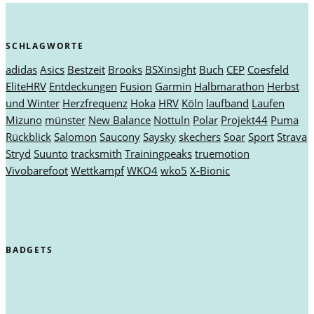
SCHLAGWORTE
adidas
Asics
Bestzeit
Brooks
BSXinsight
Buch
CEP
Coesfeld
EliteHRV
Entdeckungen
Fusion
Garmin
Halbmarathon
Herbst
und Winter
Herzfrequenz
Hoka
HRV
Köln
laufband
Laufen
Mizuno
münster
New Balance
Nottuln
Polar
Projekt44
Puma
Rückblick
Salomon
Saucony
Saysky
skechers
Soar
Sport
Strava
Stryd
Suunto
tracksmith
Trainingpeaks
truemotion
Vivobarefoot
Wettkampf
WKO4
wko5
X-Bionic
BADGETS