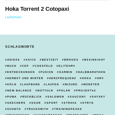
Hoka Torrent 2 Cotopaxi
Laufschuhe
SCHLAGWORTE
ADIDAS
ASICS
BESTZEIT
BROOKS
BSXINSIGHT
BUCH
CEP
COESFELD
ELITEHRV
ENTDECKUNGEN
FUSION
GARMIN
HALBMARATHON
HERBST UND WINTER
HERZFREQUENZ
HOKA
HRV
KÖLN
LAUFBAND
LAUFEN
MIZUNO
MÜNSTER
NEW BALANCE
NOTTULN
POLAR
PROJEKT44
PUMA
RÜCKBLICK
SALOMON
SAUCONY
SAYSKY
SKECHERS
SOAR
SPORT
STRAVA
STRYD
SUUNTO
TRACKSMITH
TRAININGPEAKS