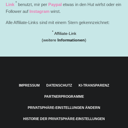
*
Link
benutzt, mir per
Paypal
etwas in den Hut wirfst oder ein
Follower auf
Instagram
wirst.
Alle Affiliate-Links sind mit einem Stern gekennzeichnet:
*
Affiliate-Link
(weitere
Informationen
)
IMPRESSUM
DATENSCHUTZ
KI-TRANSPARENZ
PARTNERPROGRAMME
PRIVATSPHÄRE-EINSTELLUNGEN ÄNDERN
HISTORIE DER PRIVATSPHÄRE-EINSTELLUNGEN