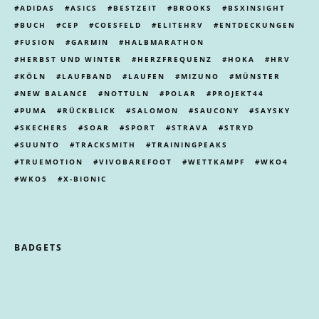
ADIDAS
ASICS
BESTZEIT
BROOKS
BSXINSIGHT
BUCH
CEP
COESFELD
ELITEHRV
ENTDECKUNGEN
FUSION
GARMIN
HALBMARATHON
HERBST UND WINTER
HERZFREQUENZ
HOKA
HRV
KÖLN
LAUFBAND
LAUFEN
MIZUNO
MÜNSTER
NEW BALANCE
NOTTULN
POLAR
PROJEKT44
PUMA
RÜCKBLICK
SALOMON
SAUCONY
SAYSKY
SKECHERS
SOAR
SPORT
STRAVA
STRYD
SUUNTO
TRACKSMITH
TRAININGPEAKS
TRUEMOTION
VIVOBAREFOOT
WETTKAMPF
WKO4
WKO5
X-BIONIC
BADGETS