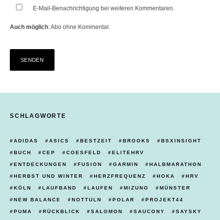
E-Mail-Benachrichtigung bei weiteren Kommentaren.
Auch möglich
:
Abo ohne Kommentar
.
SCHLAGWORTE
ADIDAS
ASICS
BESTZEIT
BROOKS
BSXINSIGHT
BUCH
CEP
COESFELD
ELITEHRV
ENTDECKUNGEN
FUSION
GARMIN
HALBMARATHON
HERBST UND WINTER
HERZFREQUENZ
HOKA
HRV
KÖLN
LAUFBAND
LAUFEN
MIZUNO
MÜNSTER
NEW BALANCE
NOTTULN
POLAR
PROJEKT44
PUMA
RÜCKBLICK
SALOMON
SAUCONY
SAYSKY