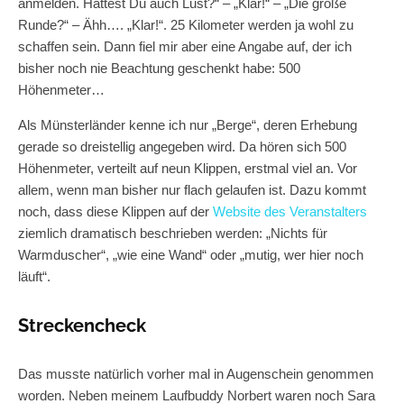
anmelden. Hättest Du auch Lust?“ – „Klar!“ – „Die große
Runde?“ – Ähh…. „Klar!“. 25 Kilometer werden ja wohl zu
schaffen sein. Dann fiel mir aber eine Angabe auf, der ich
bisher noch nie Beachtung geschenkt habe: 500
Höhenmeter…
Als Münsterländer kenne ich nur „Berge“, deren Erhebung
gerade so dreistellig angegeben wird. Da hören sich 500
Höhenmeter, verteilt auf neun Klippen, erstmal viel an. Vor
allem, wenn man bisher nur flach gelaufen ist. Dazu kommt
noch, dass diese Klippen auf der
Website des Veranstalters
ziemlich dramatisch beschrieben werden: „Nichts für
Warmduscher“, „wie eine Wand“ oder „mutig, wer hier noch
läuft“.
Streckencheck
Das musste natürlich vorher mal in Augenschein genommen
worden. Neben meinem Laufbuddy Norbert waren noch Sara