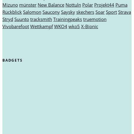
Mizuno
münster
New Balance
Nottuln
Polar
Projekt44
Puma
Rückblick
Salomon
Saucony
Saysky
skechers
Soar
Sport
Strava
Stryd
Suunto
tracksmith
Trainingpeaks
truemotion
Vivobarefoot
Wettkampf
WKO4
wko5
X-Bionic
BADGETS