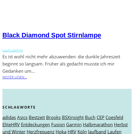
Black Diamond Spot Stirnlampe
Laufzubehör
Es ist wohl nicht mehr abzuwenden: die dunkle Jahreszeit
beginnt so langsam. Früher als gedacht musste ich mir
Gedanken um...
WEITER LESEN...
SCHLAGWORTE
adidas
Asics
Bestzeit
Brooks
BSXinsight
Buch
CEP
Coesfeld
EliteHRV
Entdeckungen
Fusion
Garmin
Halbmarathon
Herbst
und Winter
Herzfrequenz
Hoka
HRV
Köln
laufband
Laufen