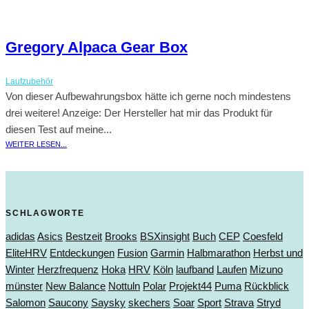
Gregory Alpaca Gear Box
Laufzubehör
Von dieser Aufbewahrungsbox hätte ich gerne noch mindestens
drei weitere! Anzeige: Der Hersteller hat mir das Produkt für
diesen Test auf meine...
WEITER LESEN...
SCHLAGWORTE
adidas
Asics
Bestzeit
Brooks
BSXinsight
Buch
CEP
Coesfeld
EliteHRV
Entdeckungen
Fusion
Garmin
Halbmarathon
Herbst und
Winter
Herzfrequenz
Hoka
HRV
Köln
laufband
Laufen
Mizuno
münster
New Balance
Nottuln
Polar
Projekt44
Puma
Rückblick
Salomon
Saucony
Saysky
skechers
Soar
Sport
Strava
Stryd