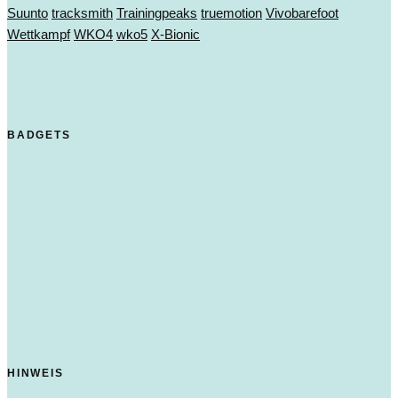
Suunto
tracksmith
Trainingpeaks
truemotion
Vivobarefoot
Wettkampf
WKO4
wko5
X-Bionic
BADGETS
HINWEIS