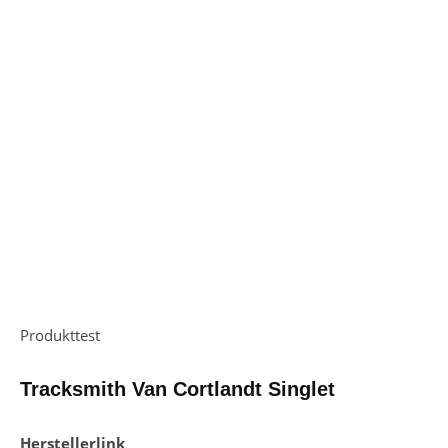
Ach, war das schön heute: der erste "Oben-ohne-Lauf" des
Jahres. #lunasandals #running #instarun #runchat
#time2run #seenonmyrun #laufen #joggen #fit #training
#endurance #halfmarathon
14. Mai 2017 um 12:07
Produkttest
Tracksmith Van Cortlandt Singlet
Herstellerlink