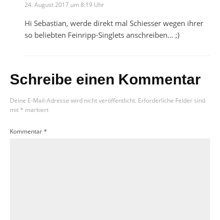
24. August 2017 um 8:19 Uhr
Hi Sebastian, werde direkt mal Schiesser wegen ihrer
so beliebten Feinripp-Singlets anschreiben… ;)
Schreibe einen Kommentar
Deine E-Mail-Adresse wird nicht veröffentlicht.
Erforderliche Felder sind
mit
*
markiert
Kommentar
*