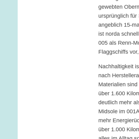
gewebten Oberm
ursprünglich fü
angeblich 15-mal
ist norda schnel
005 als Renn-Mod
Flaggschiffs vor
Nachhaltigkeit i
nach Hersteller
Materialien sind
über 1.600 Kilom
deutlich mehr al
Midsole im 001A,
mehr Energierüc
über 1.000 Kilo
alles im Alltag 