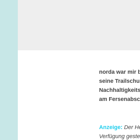
norda war mir 
seine Trailsch
Nachhaltigkeits
am Fersenabsch
Anzeige:
Der He
Verfügung gestel