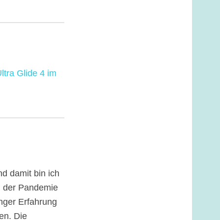
tra Glide 4 im
d damit bin ich
nd der Pandemie
nger Erfahrung
en. Die