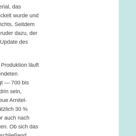
ial, das
ickelt wurde und
wichts. Seitdem
Bruder dazu, der
n Update des
 Produktion läuft
wendeten
gt — 700 bis
rin sein,
ue Arnitel-
ätzlich 30 %
or auch nach
en. Ob sich das
bschließend