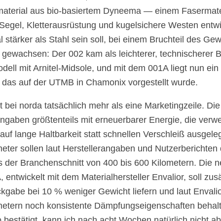
aterial aus bio-basiertem Dyneema — einem Fasermater
r Segel, Kletterausrüstung und kugelsichere Westen entw
 stärker als Stahl sein soll, bei einem Bruchteil des Ge
l gewachsen: Der 002 kam als leichterer, technischerer 
ell mit Arnitel-Midsole, und mit dem 001A liegt nun ei
, das auf der UTMB in Chamonix vorgestellt wurde.
st bei norda tatsächlich mehr als eine Marketingzeile. Die
angaben größtenteils mit erneuerbarer Energie, die ver
 auf lange Haltbarkeit statt schnellen Verschleiß ausgele
eter sollen laut Herstellerangaben und Nutzerberichten d
s der Branchenschnitt von 400 bis 600 Kilometern. Die ne
 entwickelt mit dem Materialhersteller Envalior, soll zus
kgabe bei 10 % weniger Gewicht liefern und laut Envali
metern noch konsistente Dämpfungseigenschaften behalt
so bestätigt, kann ich nach acht Wochen natürlich nicht a