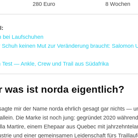
280 Euro
8 Wochen
l:
n bei Laufschuhen
 Schuh keinen Mut zur Veränderung braucht: Salomon Ul
 Test — Ankle, Crew und Trail aus Südafrika
 was ist norda eigentlich?
sagte mir der Name norda ehrlich gesagt gar nichts — un
t allein. Die Marke ist noch jung: gegründet 2020 währe
lla Martire, einem Ehepaar aus Quebec mit jahrzehntela
strie und einer gemeinsamen Leidenschaft fürs Traillauf