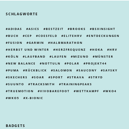
SCHLAGWORTE
ADIDAS
ASICS
BESTZEIT
BROOKS
BSXINSIGHT
BUCH
CEP
COESFELD
ELITEHRV
ENTDECKUNGEN
FUSION
GARMIN
HALBMARATHON
HERBST UND WINTER
HERZFREQUENZ
HOKA
HRV
KÖLN
LAUFBAND
LAUFEN
MIZUNO
MÜNSTER
NEW BALANCE
NOTTULN
POLAR
PROJEKT44
PUMA
RÜCKBLICK
SALOMON
SAUCONY
SAYSKY
SKECHERS
SOAR
SPORT
STRAVA
STRYD
SUUNTO
TRACKSMITH
TRAININGPEAKS
TRUEMOTION
VIVOBAREFOOT
WETTKAMPF
WKO4
WKO5
X-BIONIC
BADGETS