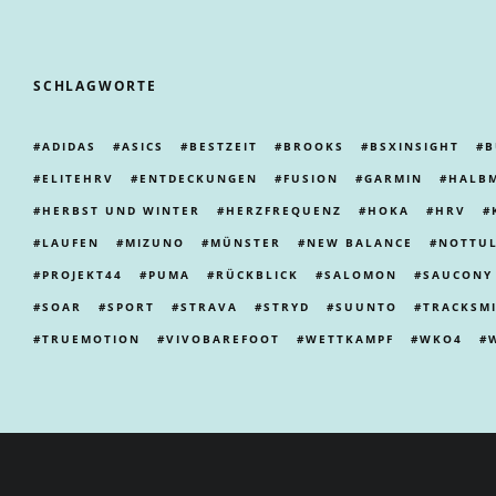
SCHLAGWORTE
ADIDAS
ASICS
BESTZEIT
BROOKS
BSXINSIGHT
B
ELITEHRV
ENTDECKUNGEN
FUSION
GARMIN
HALB
HERBST UND WINTER
HERZFREQUENZ
HOKA
HRV
LAUFEN
MIZUNO
MÜNSTER
NEW BALANCE
NOTTU
PROJEKT44
PUMA
RÜCKBLICK
SALOMON
SAUCONY
SOAR
SPORT
STRAVA
STRYD
SUUNTO
TRACKSM
TRUEMOTION
VIVOBAREFOOT
WETTKAMPF
WKO4