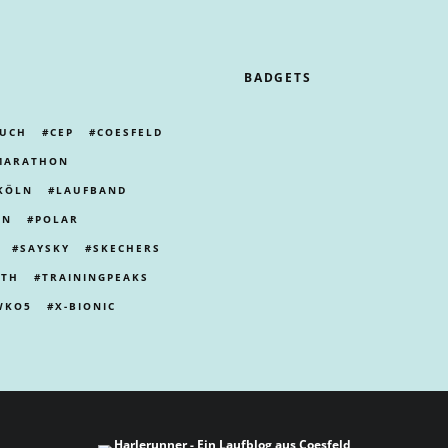
BADGETS
UCH
CEP
COESFELD
MARATHON
KÖLN
LAUFBAND
LN
POLAR
SAYSKY
SKECHERS
ITH
TRAININGPEAKS
WKO5
X-BIONIC