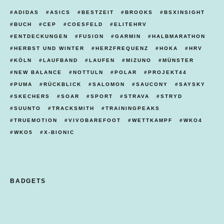
ADIDAS
ASICS
BESTZEIT
BROOKS
BSXINSIGHT
BUCH
CEP
COESFELD
ELITEHRV
ENTDECKUNGEN
FUSION
GARMIN
HALBMARATHON
HERBST UND WINTER
HERZFREQUENZ
HOKA
HRV
KÖLN
LAUFBAND
LAUFEN
MIZUNO
MÜNSTER
NEW BALANCE
NOTTULN
POLAR
PROJEKT44
PUMA
RÜCKBLICK
SALOMON
SAUCONY
SAYSKY
SKECHERS
SOAR
SPORT
STRAVA
STRYD
SUUNTO
TRACKSMITH
TRAININGPEAKS
TRUEMOTION
VIVOBAREFOOT
WETTKAMPF
WKO4
WKO5
X-BIONIC
BADGETS