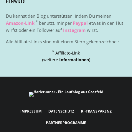
HINWEIS
Du kannst den Blog unterstützen, indem Du meinen
*
Amazon-Link
benutzt, mir per
Paypal
etwas in den Hut
wirfst oder ein Follower auf
Instagram
wirst.
Alle Affiliate-Links sind mit einem Stern gekennzeichnet:
*
Affiliate-Link
(weitere
Informationen
)
IMPRESSUM
DATENSCHUTZ
KI-TRANSPARENZ
PARTNERPROGRAMME