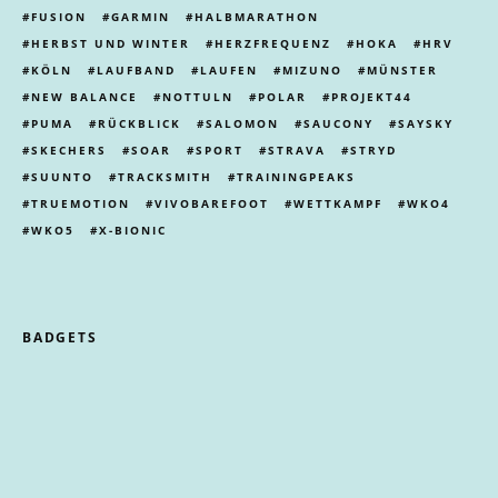
FUSION
GARMIN
HALBMARATHON
HERBST UND WINTER
HERZFREQUENZ
HOKA
HRV
KÖLN
LAUFBAND
LAUFEN
MIZUNO
MÜNSTER
NEW BALANCE
NOTTULN
POLAR
PROJEKT44
PUMA
RÜCKBLICK
SALOMON
SAUCONY
SAYSKY
SKECHERS
SOAR
SPORT
STRAVA
STRYD
SUUNTO
TRACKSMITH
TRAININGPEAKS
TRUEMOTION
VIVOBAREFOOT
WETTKAMPF
WKO4
WKO5
X-BIONIC
BADGETS