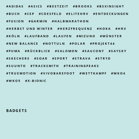
ADIDAS
ASICS
BESTZEIT
BROOKS
BSXINSIGHT
BUCH
CEP
COESFELD
ELITEHRV
ENTDECKUNGEN
FUSION
GARMIN
HALBMARATHON
HERBST UND WINTER
HERZFREQUENZ
HOKA
HRV
KÖLN
LAUFBAND
LAUFEN
MIZUNO
MÜNSTER
NEW BALANCE
NOTTULN
POLAR
PROJEKT44
PUMA
RÜCKBLICK
SALOMON
SAUCONY
SAYSKY
SKECHERS
SOAR
SPORT
STRAVA
STRYD
SUUNTO
TRACKSMITH
TRAININGPEAKS
TRUEMOTION
VIVOBAREFOOT
WETTKAMPF
WKO4
WKO5
X-BIONIC
BADGETS